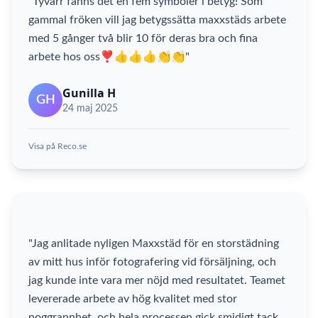
"Tyvärr fanns det en fem symboler i betyg! Som
gammal fröken vill jag betygssätta maxxstäds arbete
med 5 gånger två blir 10 för deras bra och fina
arbete hos oss❣️👍👍👍👏👏"
Gunilla H
GH
24 maj 2025
Visa på Reco.se
"Jag anlitade nyligen Maxxstäd för en storstädning
av mitt hus inför fotografering vid försäljning, och
jag kunde inte vara mer nöjd med resultatet. Teamet
levererade arbete av hög kvalitet med stor
noggrannhet, och hela processen gick smidigt tack